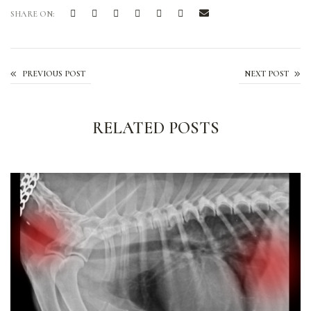
SHARE ON:
Les Fleurs de Bach
PREVIOUS POST
NEXT POST
RELATED POSTS